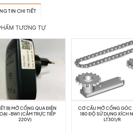
G TIN CHI TIẾT
PHẨM TƯƠNG TỰ
IẾT BỊ MỞ CỔNG QUA ĐIỆN
CƠ CẤU MỞ CỔNG GÓC
OẠI -BW1 (CẮM TRỰC TIẾP
180 ĐỘ SỬ DỤNG XÍCH 
220V)
LT301/R