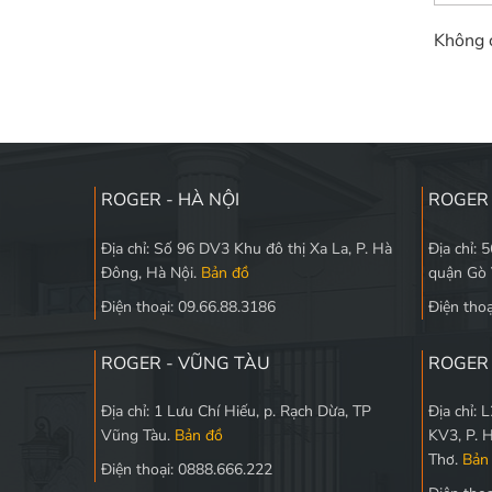
Không c
ROGER - HÀ NỘI
ROGER 
Địa chỉ: Số 96 DV3 Khu đô thị Xa La, P. Hà
Địa chỉ: 
Đông, Hà Nội.
Bản đồ
quận Gò
Điện thoại: 09.66.88.3186
Điện thoạ
ROGER - VŨNG TÀU
ROGER 
Địa chỉ: 1 Lưu Chí Hiếu, p. Rạch Dừa, TP
Địa chỉ:
Vũng Tàu.
Bản đồ
KV3, P. 
Thơ.
Bản
Điện thoại: 0888.666.222