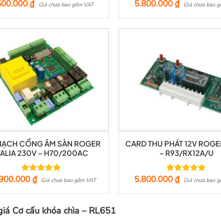
500.000
₫
5.800.000
₫
Giá chưa bao gồm VAT
Giá chưa bao 
MẠCH CỔNG ÂM SÀN ROGER
CARD THU PHÁT 12V ROGER
TALIA 230V – H70/200AC
– R93/RX12A/U
.900.000
₫
5.800.000
₫
Được xếp
Được xếp
Giá chưa bao gồm VAT
Giá chưa bao 
hạng
5.00
hạng
5.00
5 sao
5 sao
iá Cơ cấu khóa chìa – RL651