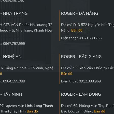
ại: 0898.087.087
 - NHA TRANG
ROGER - ĐÀ NẴNG
 5H CT3 VCN Phước Hải, đường Tố
Địa chỉ: D13 572 Nguyễn hữu Thọ
Phước Hải, Nha Trang, Khánh Hòa
Nẵng.
Bản đồ
Điện thoại: 09.69.68.1266
ại: 0967.757.999
- NGHỆ AN
ROGER - BẮC GIANG
 107 Đặng Như Mai - Tp Vinh, Nghệ
Địa chỉ: 93 Giáp Văn Phúc, tp Bắ
đồ
Bản đồ
ại: 0984.155.088
Điện thoại: 0912.333.969
- TÂY NINH
ROGER - LÂM ĐỒNG
 207 Nguyễn Văn Linh, Long Thành
Địa chỉ: 69, Hoàng Văn Thụ, Phư
 Thành, Tây Ninh
Bản đồ
Bảo Lộc, Lâm Đồng.
Bản đồ