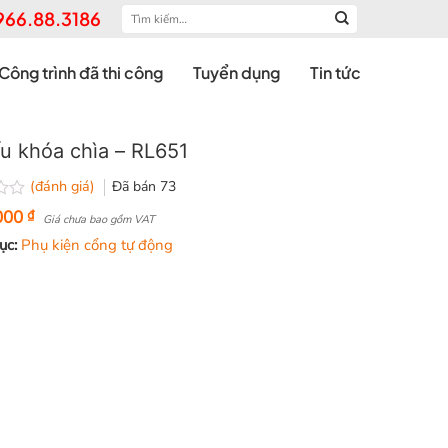
Tìm
966.88.3186
kiếm:
Công trình đã thi công
Tuyển dụng
Tin tức
u khóa chìa – RL651
(đánh giá)
Đã bán
73
000
₫
Giá chưa bao gồm VAT
ục:
Phụ kiện cổng tự động