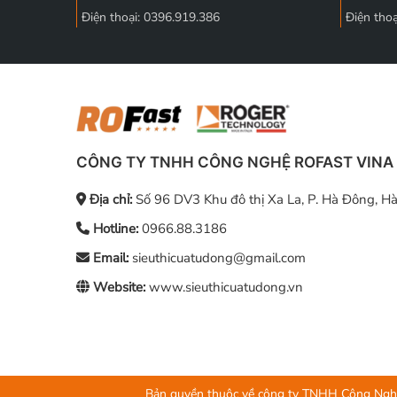
Điện thoại: 0396.919.386
Điện tho
CÔNG TY TNHH CÔNG NGHỆ ROFAST VINA
Địa chỉ:
Số 96 DV3 Khu đô thị Xa La, P. Hà Đông, Hà
Hotline:
0966.88.3186
Email:
sieuthicuatudong@gmail.com
Website:
www.sieuthicuatudong.vn
Bản quyền thuộc về công ty TNHH Công Nghệ 