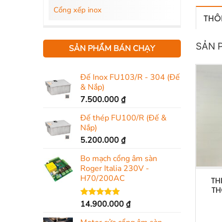
Cổng xếp inox
THÔN
SẢN 
SẢN PHẨM BÁN CHẠY
Đế Inox FU103/R - 304 (Đế
& Nắp)
7.500.000
₫
Đế thép FU100/R (Đế &
Nắp)
5.200.000
₫
Bo mạch cổng âm sàn
Roger Italia 230V -
H70/200AC
TH
TH
14.900.000
₫
Được xếp
hạng
5.00
5 sao