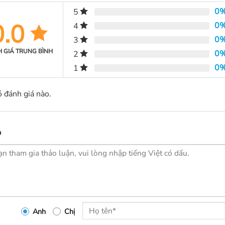
0
5
0.0
0
4
0
3
 GIÁ TRUNG BÌNH
0
2
0
1
 đánh giá nào.
p
Anh
Chị