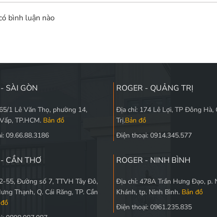
ó bình luận nào
- SÀI GÒN
ROGER - QUẢNG TRỊ
565/1 Lê Văn Thọ, phường 14,
Địa chỉ: 174 Lê Lợi, TP Đông Hà,
 Vấp, TP.HCM.
Bản đồ
Trị.
Bản đồ
i: 09.66.88.3186
Điện thoại: 0914.345.577
- CẦN THƠ
ROGER - NINH BÌNH
 L2-55, Đường số 7, TTVH Tây Đô,
Địa chỉ: 478A Trần Hưng Đạo, p. 
Hưng Thạnh, Q. Cái Răng, TP. Cần
Khánh, tp. Ninh Bình.
Bản đồ
 đồ
Điện thoại: 0961.235.835