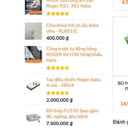
Motor cửa cổng âm sàn
4.
Roger R21-351 Italia
Được xếp
Chìa khoá mở cơ cấu khóa
hạng
5.00
5 sao
chìa - RL651/C
400.000
₫
Cổng trượt tự động hãng
ROGER Kit H30 Nhập khẩu
Italia
Được xếp
Tay điều khiển Roger Italia
hạng
5.00
BO 
5 sao
4 nút - E80/4
I
2.000.000
₫
Được xếp
14
hạng
5.00
5 sao
Đế thép FU100 (bao gồm
đế, ngõng, phụ kiện)
Đánh g
7.500.000
₫