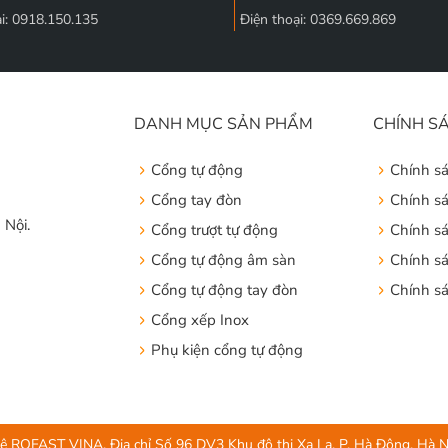
ại: 0918.150.135
Điện thoại: 0369.669.869
DANH MỤC SẢN PHẨM
CHÍNH S
Cổng tự động
Chính s
Cổng tay đòn
Chính s
 Nội.
Cổng trượt tự động
Chính s
Cổng tự động âm sàn
Chính sá
Cổng tự động tay đòn
Chính s
Cổng xếp Inox
Phụ kiện cổng tự động
ROFAST VINA, Địa chỉ Số 96 DV3 Khu đô thị Xa La, P. Hà Đông, Hà Nội,