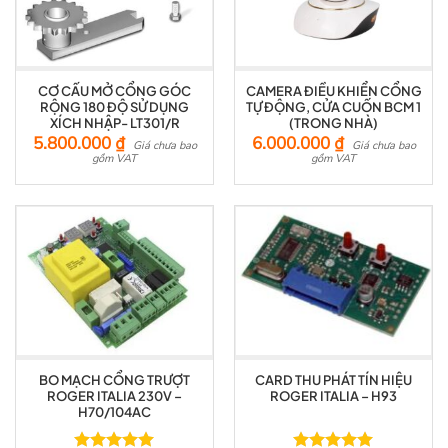
CƠ CẤU MỞ CỔNG GÓC
CAMERA ĐIỀU KHIỂN CỔNG
RỘNG 180 ĐỘ SỬ DỤNG
TỰ ĐỘNG, CỬA CUỐN BCM 1
XÍCH NHẬP- LT301/R
(TRONG NHÀ)
5.800.000
₫
6.000.000
₫
Giá chưa bao
Giá chưa bao
gồm VAT
gồm VAT
BO MẠCH CỔNG TRƯỢT
CARD THU PHÁT TÍN HIỆU
ROGER ITALIA 230V –
ROGER ITALIA – H93
H70/104AC