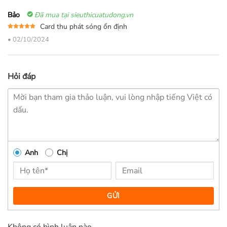
Bảo
Đã mua tại sieuthicuatudong.vn
Card thu phát sóng ổn định
Được xếp
•
02/10/2024
hạng
5
5
sao
Hỏi đáp
Anh
Chị
GỬI