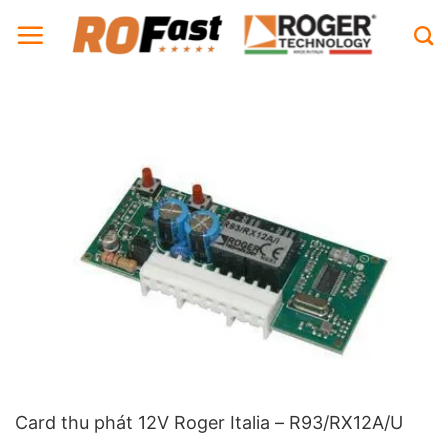
Bỏ
qua
nội
dung
Card thu phát 12V Roger Italia – R93/RX12A/U