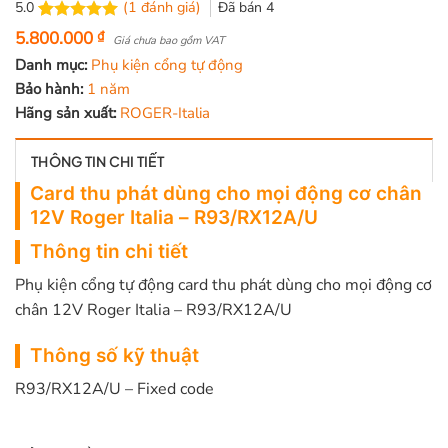
(
1
đánh giá)
Đã bán
4
5.0
5.0
1
trên 5
5.800.000
₫
Giá chưa bao gồm VAT
dựa trên
Danh mục:
Phụ kiện cổng tự động
đánh giá
Bảo hành:
1 năm
Hãng sản xuất:
ROGER-Italia
THÔNG TIN CHI TIẾT
Card thu phát dùng cho mọi động cơ chân
12V Roger Italia – R93/RX12A/U
Thông tin chi tiết
Phụ kiện cổng tự động card thu phát dùng cho mọi động cơ
chân 12V Roger Italia – R93/RX12A/U
Thông số kỹ thuật
R93/RX12A/U – Fixed code