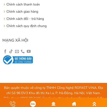
Chính sách thanh toán
Chính sách giao hàng
Chính sách đổi - trả hàng
Chính sách quy định chung
MẠNG XÃ HỘI
Bản quyền thuộc về công ty TNHH Công Nghệ ROFAST VINA, Địa
chỉ Số 96 DV3 Khu đô thị Xa La, P. Hà Đông, Hà Nội, Việt Nam.
Điện thoại: 0966.88.3186, Email:
sieuthicuatudong@gmail.com
Giấy
chứng nhận ĐKKD số 0107603723 do Sở Kế Hoạch và Đầu tư