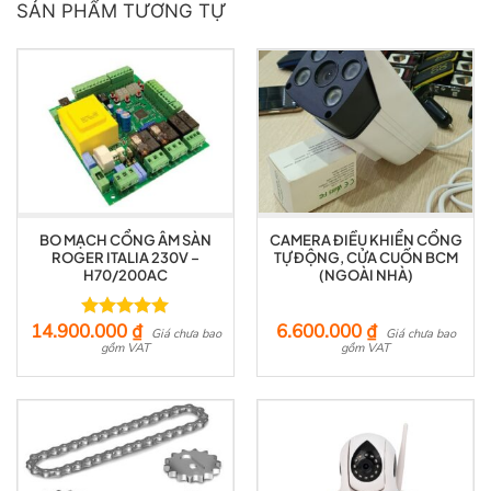
SẢN PHẨM TƯƠNG TỰ
BO MẠCH CỔNG ÂM SÀN
CAMERA ĐIỀU KHIỂN CỔNG
ROGER ITALIA 230V –
TỰ ĐỘNG, CỬA CUỐN BCM
H70/200AC
(NGOÀI NHÀ)
14.900.000
₫
6.600.000
₫
Được xếp
Giá chưa bao
Giá chưa bao
hạng
gồm VAT
5.00
gồm VAT
5 sao