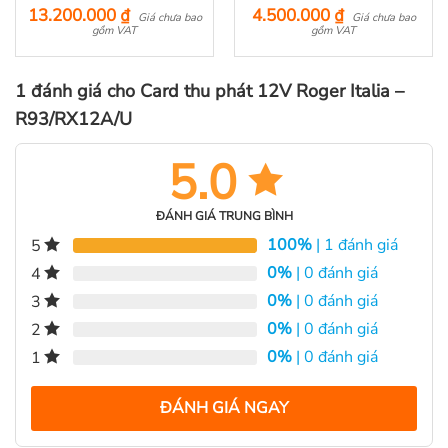
13.200.000
₫
4.500.000
₫
Được xếp
Được xếp
Giá chưa bao
Giá chưa bao
hạng
gồm VAT
5.00
hạng
gồm VAT
5.00
5 sao
5 sao
1 đánh giá cho
Card thu phát 12V Roger Italia –
R93/RX12A/U
5.0
ĐÁNH GIÁ TRUNG BÌNH
100%
| 1 đánh giá
5
0%
| 0 đánh giá
4
0%
| 0 đánh giá
3
0%
| 0 đánh giá
2
0%
| 0 đánh giá
1
ĐÁNH GIÁ NGAY