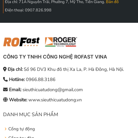
Địa chỉ: 71A Nguyễn Trãi, Phường 7, Mỹ Tho, Tiền Giang.
Bản đồ
Điện thoại: 0907.826.998
CÔNG TY TNHH CÔNG NGHỆ ROFAST VINA
Địa chỉ:
Số 96 DV3 Khu đô thị Xa La, P. Hà Đông, Hà Nội.
Hotline:
0966.88.3186
Email:
sieuthicuatudong@gmail.com
Website:
www.sieuthicuatudong.vn
DANH MỤC SẢN PHẨM
Cổng tự động