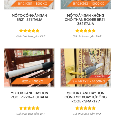
MÔ TƠ CỔNG ÂM SÀN
MÔ TƠ ÂM SÀN KHÔNG
BR21-351 ITALIA
CHỔI THAN ROGER BR21-
362 ITALIA
Giá chưa bao gồm VAT
Giá chưa bao gồm VAT
Được xếp
Được xếp
hạng
5.00
hạng
4.75
5 sao
5 sao
MOTOR CÁNH TAY ĐÒN
MOTOR CÁNH TAY ĐÒN
ROGER R20-310 ITALIA
CỔNG MỞ XOAY TỰ ĐỘNG
ROGER SMARTY 7
Giá chưa bao gồm VAT
Giá chưa bao gồm VAT
Được xếp
Được xếp