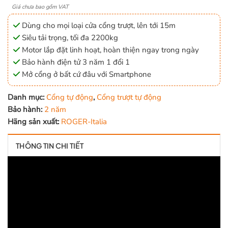
5.0
1
trên 5
Giá chưa bao gồm VAT
dựa trên
đánh giá
Dùng cho mọi loại cửa cổng trượt, lên tới 15m
Siêu tải trọng, tối đa 2200kg
Motor lắp đặt linh hoạt, hoàn thiện ngay trong ngày
Bảo hành điện tử 3 năm 1 đổi 1
Mở cổng ở bất cứ đâu với Smartphone
Danh mục:
Cổng tự động
,
Cổng trượt tự động
Bảo hành:
2 năm
Hãng sản xuất:
ROGER-Italia
THÔNG TIN CHI TIẾT