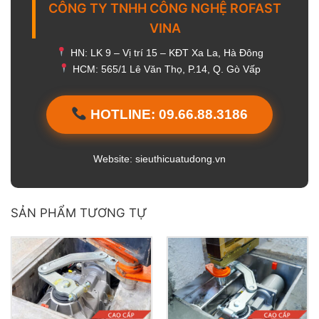
CÔNG TY TNHH CÔNG NGHỆ ROFAST
VINA
HN: LK 9 – Vị trí 15 – KĐT Xa La, Hà Đông
HCM: 565/1 Lê Văn Thọ, P.14, Q. Gò Vấp
HOTLINE: 09.66.88.3186
Website: sieuthicuatudong.vn
SẢN PHẨM TƯƠNG TỰ