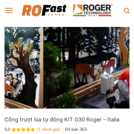
Bỏ
qua
nội
dung
Cổng trượt lùa tự động KIT G30 Roger – Italia
(
1
đánh giá)
Đã bán
363
5.0