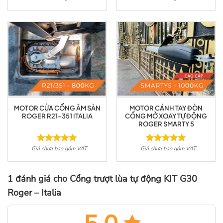
hạng
5.00
hạng
5.00
5 sao
5 sao
MOTOR CỬA CỔNG ÂM SÀN
MOTOR CÁNH TAY ĐÒN
ROGER R21-351 ITALIA
CỔNG MỞ XOAY TỰ ĐỘNG
ROGER SMARTY 5
Giá chưa bao gồm VAT
Giá chưa bao gồm VAT
Được xếp
Được xếp
hạng
5.00
hạng
5.00
5 sao
5 sao
1 đánh giá cho
Cổng trượt lùa tự động KIT G30
Roger – Italia