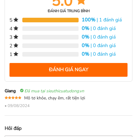
5.0
ĐÁNH GIÁ TRUNG BÌNH
100%
| 1 đánh giá
5
0%
| 0 đánh giá
4
0%
| 0 đánh giá
3
0%
| 0 đánh giá
2
0%
| 0 đánh giá
1
ĐÁNH GIÁ NGAY
Giang
Đã mua tại sieuthicuatudong.vn
Mô tơ khỏe, chạy êm, rất tiện lợi
Được xếp
•
09/08/2024
hạng
5
5
sao
Hỏi đáp