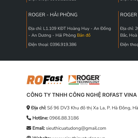
ROGER - HẢI PHÒNG
ROGER 
Địa chỉ: L1.109 KĐT Hoàng Huy - An Đồng
Địa chỉ:
- An Dương - Hải Phòng
Bản đồ
Bắc, Hoà
Điện thoại: 0396.919.386
Điện tho
CÔNG TY TNHH CÔNG NGHỆ ROFAST VINA
Địa chỉ:
Số 96 DV3 Khu đô thị Xa La, P. Hà Đông, Hà
Hotline:
0966.88.3186
Email:
sieuthicuatudong@gmail.com