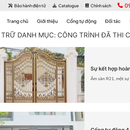
0
Bảo hành điện tử
Catalogue
Chính sách
Trang chủ
Giới thiệu
Cổng tự động
Đối tác
 TRỮ DANH MỤC:
CÔNG TRÌNH ĐÃ THI 
Sự kết hợp hoà
Âm sàn R21, một sự k
Cổng tự động 4