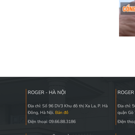
ROGER - HÀ NỘI
ROGER 
Địa chỉ: Số 96 DV3 Khu đô thị Xa La, P. Hà
Địa chỉ: 
Đông, Hà Nội.
Bản đồ
quận Gò
Điện thoại: 09.66.88.3186
Điện thoạ