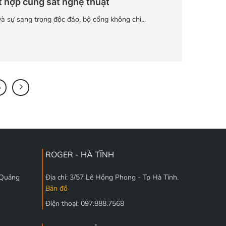
t hợp cùng sắt nghệ thuật
và sự sang trọng độc đáo, bộ cổng không chỉ...
5
ROGER - HÀ TĨNH
 Quảng
Địa chỉ: 3/57 Lê Hồng Phong - Tp Hà Tĩnh.
Bản đồ
Điện thoại: 097.888.7568