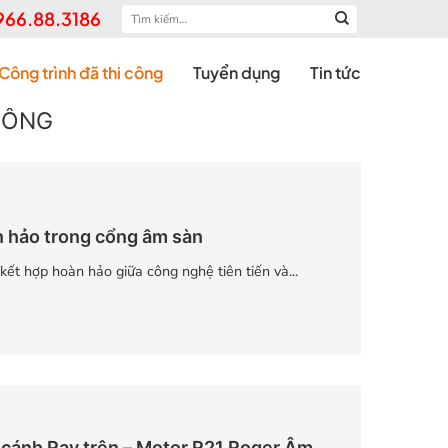
Tìm
966.88.3186
kiếm:
Công trình đã thi công
Tuyển dụng
Tin tức
CÔNG
n hảo trong cổng âm sàn
ết hợp hoàn hảo giữa công nghệ tiên tiến và...
 cánh Ray trên – Motor R21 Roger Âm