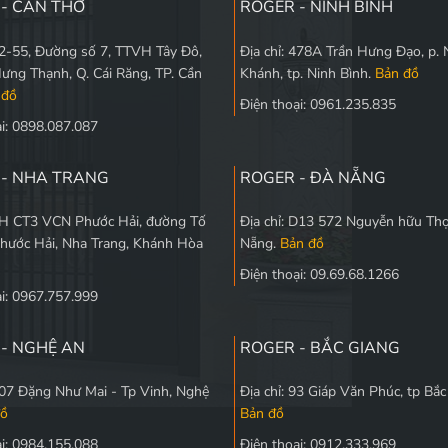
- CẦN THƠ
ROGER - NINH BÌNH
 L2-55, Đường số 7, TTVH Tây Đô,
Địa chỉ: 478A Trần Hưng Đạo, p. 
Hưng Thạnh, Q. Cái Răng, TP. Cần
Khánh, tp. Ninh Bình.
Bản đồ
 đồ
Điện thoại: 0961.235.835
ại: 0898.087.087
 - NHA TRANG
ROGER - ĐÀ NẴNG
 5H CT3 VCN Phước Hải, đường Tố
Địa chỉ: D13 572 Nguyễn hữu Thọ
Phước Hải, Nha Trang, Khánh Hòa
Nẵng.
Bản đồ
Điện thoại: 09.69.68.1266
ại: 0967.757.999
- NGHỆ AN
ROGER - BẮC GIANG
 107 Đặng Như Mai - Tp Vinh, Nghệ
Địa chỉ: 93 Giáp Văn Phúc, tp Bắ
đồ
Bản đồ
ại: 0984.155.088
Điện thoại: 0912.333.969