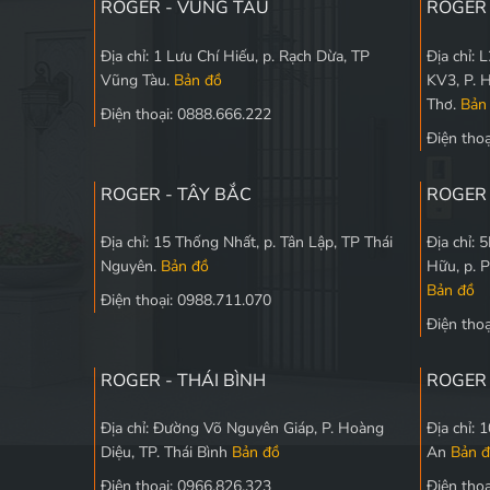
ROGER - VŨNG TÀU
ROGER 
Địa chỉ: 1 Lưu Chí Hiếu, p. Rạch Dừa, TP
Địa chỉ:
Vũng Tàu.
Bản đồ
KV3, P. 
Thơ.
Bản
Điện thoại: 0888.666.222
Điện tho
ROGER - TÂY BẮC
ROGER
Địa chỉ: 15 Thống Nhất, p. Tân Lập, TP Thái
Địa chỉ:
Nguyên.
Bản đồ
Hữu, p. 
Bản đồ
Điện thoại: 0988.711.070
Điện tho
ROGER - THÁI BÌNH
ROGER 
Địa chỉ: Đường Võ Nguyên Giáp, P. Hoàng
Địa chỉ:
Diệu, TP. Thái Bình
Bản đồ
An
Bản 
Điện thoại: 0966.826.323
Điện tho