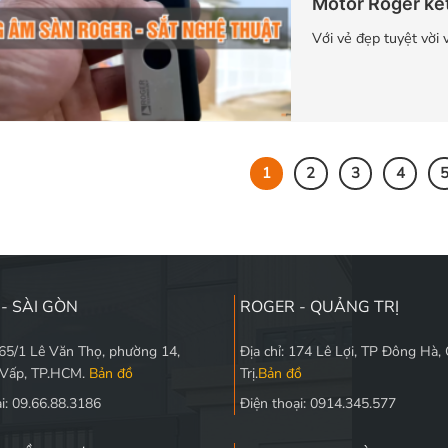
Motor Roger kế
Với vẻ đẹp tuyệt vời 
1
2
3
4
- SÀI GÒN
ROGER - QUẢNG TRỊ
565/1 Lê Văn Thọ, phường 14,
Địa chỉ: 174 Lê Lợi, TP Đông Hà,
 Vấp, TP.HCM.
Bản đồ
Trị.
Bản đồ
i: 09.66.88.3186
Điện thoại: 0914.345.577