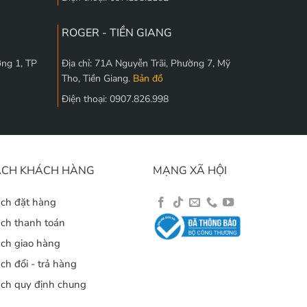
ROGER - TIỀN GIANG
ờng 1, TP
Địa chỉ: 71A Nguyễn Trãi, Phường 7, Mỹ
Tho, Tiền Giang.
Bản đồ
Điện thoại: 0907.826.998
ÁCH KHÁCH HÀNG
MẠNG XÃ HỘI
ách đặt hàng
ách thanh toán
ách giao hàng
ch đổi - trả hàng
ách quy định chung