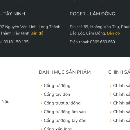
- TÂY NINH
ROGER - LÂM ĐỒNG
 207 Nguyễn Văn Linh, Long Thành
Địa chỉ: 69, Hoàng Văn Thụ, Phư
 Thành, Tây Ninh
Bản đồ
Bảo Lộc, Lâm Đồng.
Bản đồ
ại: 0918.150.135
Điện thoại: 0369.669.869
DANH MỤC SẢN PHẨM
CHÍNH S
Cổng tự động
Chính s
Cổng tay đòn
Chính s
 Nội.
Cổng trượt tự động
Chính s
Cổng tự động âm sàn
Chính sá
Cổng tự động tay đòn
Chính s
Cổng xếp Inox