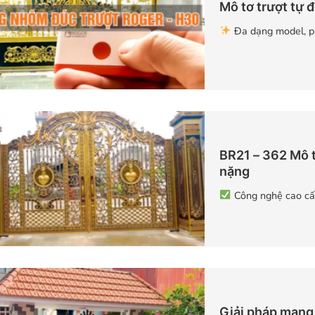
Mô tơ trượt tự 
Đa dạng model, ph
BR21 – 362 Mô 
nặng
Công nghệ cao cấp
Giải pháp mang