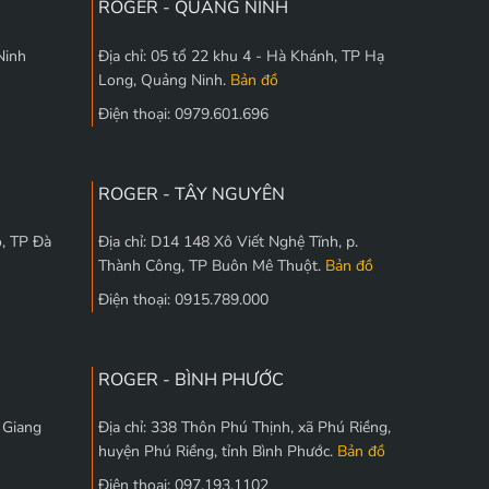
ROGER - QUẢNG NINH
Ninh
Địa chỉ: 05 tổ 22 khu 4 - Hà Khánh, TP Hạ
Long, Quảng Ninh.
Bản đồ
Điện thoại: 0979.601.696
ROGER - TÂY NGUYÊN
, TP Đà
Địa chỉ: D14 148 Xô Viết Nghệ Tĩnh, p.
Thành Công, TP Buôn Mê Thuột.
Bản đồ
Điện thoại: 0915.789.000
ROGER - BÌNH PHƯỚC
c Giang
Địa chỉ: 338 Thôn Phú Thịnh, xã Phú Riềng,
huyện Phú Riềng, tỉnh Bình Phước.
Bản đồ
Điện thoại: 097.193.1102