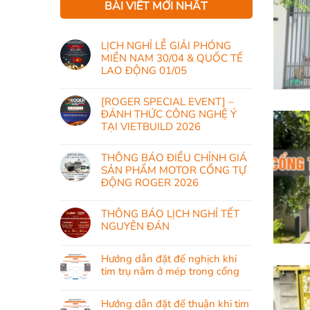
BÀI VIẾT MỚI NHẤT
LỊCH NGHỈ LỄ GIẢI PHÓNG
MIỀN NAM 30/04 & QUỐC TẾ
LAO ĐỘNG 01/05
[ROGER SPECIAL EVENT] –
ĐÁNH THỨC CÔNG NGHỆ Ý
TẠI VIETBUILD 2026
THÔNG BÁO ĐIỀU CHỈNH GIÁ
SẢN PHẨM MOTOR CỔNG TỰ
ĐỘNG ROGER 2026
THÔNG BÁO LỊCH NGHỈ TẾT
NGUYÊN ĐÁN
Hướng dẫn đặt đế nghịch khi
tim trụ nằm ở mép trong cổng
Hướng dẫn đặt đế thuận khi tim