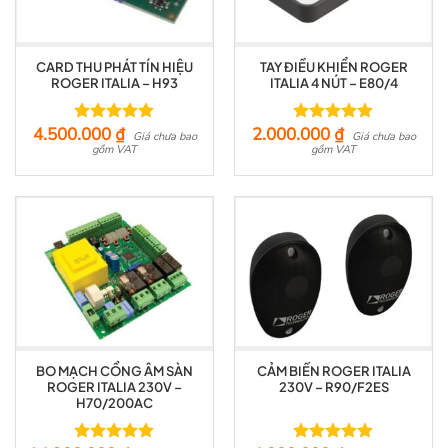
CARD THU PHÁT TÍN HIỆU
TAY ĐIỀU KHIỂN ROGER
ROGER ITALIA – H93
ITALIA 4 NÚT – E80/4
4.500.000
₫
2.000.000
₫
Được xếp
Được xếp
Giá chưa bao
Giá chưa bao
hạng
gồm VAT
5.00
hạng
gồm VAT
5.00
5 sao
5 sao
BO MẠCH CỔNG ÂM SÀN
CẢM BIẾN ROGER ITALIA
ROGER ITALIA 230V –
230V – R90/F2ES
H70/200AC