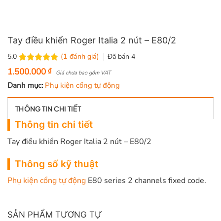
Tay điều khiển Roger Italia 2 nút – E80/2
(
1
đánh giá)
Đã bán
4
5.0
5.0
1
trên 5
1.500.000
₫
Giá chưa bao gồm VAT
dựa trên
Danh mục:
Phụ kiện cổng tự động
đánh giá
THÔNG TIN CHI TIẾT
Thông tin chi tiết
Tay điều khiển Roger Italia 2 nút – E80/2
Thông số kỹ thuật
Phụ kiện cổng tự động
E80 series 2 channels fixed code.
SẢN PHẨM TƯƠNG TỰ