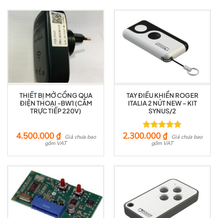
THIẾT BỊ MỞ CỔNG QUA
TAY ĐIỀU KHIỂN ROGER
ĐIỆN THOẠI -BW1 (CẮM
ITALIA 2 NÚT NEW – KIT
TRỰC TIẾP 220V)
SYNUS/2
4.500.000
₫
2.300.000
₫
Được xếp
Giá chưa bao
Giá chưa bao
gồm VAT
hạng
gồm VAT
5.00
5 sao