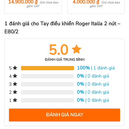
14.900.000
₫
4.000.000
₫
Được xếp
Được xếp
Giá chưa bao
Giá chưa bao
hạng
gồm VAT
5.00
hạng
gồm VAT
5.00
5 sao
5 sao
1 đánh giá cho
Tay điều khiển Roger Italia 2 nút –
E80/2
5.0
ĐÁNH GIÁ TRUNG BÌNH
100%
| 1 đánh giá
5
0%
| 0 đánh giá
4
0%
| 0 đánh giá
3
0%
| 0 đánh giá
2
0%
| 0 đánh giá
1
ĐÁNH GIÁ NGAY