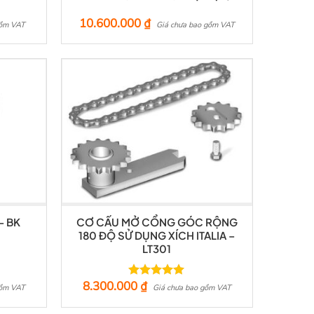
10.600.000
₫
gồm VAT
Giá chưa bao gồm VAT
– BK
CƠ CẤU MỞ CỔNG GÓC RỘNG
180 ĐỘ SỬ DỤNG XÍCH ITALIA –
LT301
8.300.000
₫
Được xếp
gồm VAT
Giá chưa bao gồm VAT
hạng
5.00
5 sao