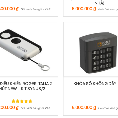
NHÀ)
500.000
₫
6.000.000
₫
Giá chưa bao gồm VAT
Giá chưa bao 
 ĐIỀU KHIỂN ROGER ITALIA 2
KHÓA SỐ KHÔNG DÂY 
NÚT NEW – KIT SYNUS/2
300.000
₫
5.000.000
₫
Được xếp
Giá chưa bao gồm VAT
Giá chưa bao 
hạng
5.00
5 sao