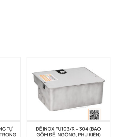
NG TỰ
ĐẾ INOX FU103/R – 304 (BAO
(TRONG
GỒM ĐẾ, NGÕNG, PHỤ KIỆN)