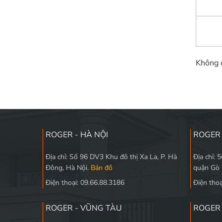
Không c
ROGER - HÀ NỘI
ROGER 
Địa chỉ: Số 96 DV3 Khu đô thị Xa La, P. Hà
Địa chỉ: 
Đông, Hà Nội.
Bản đồ
quận Gò
Điện thoại: 09.66.88.3186
Điện thoạ
ROGER - VŨNG TÀU
ROGER 