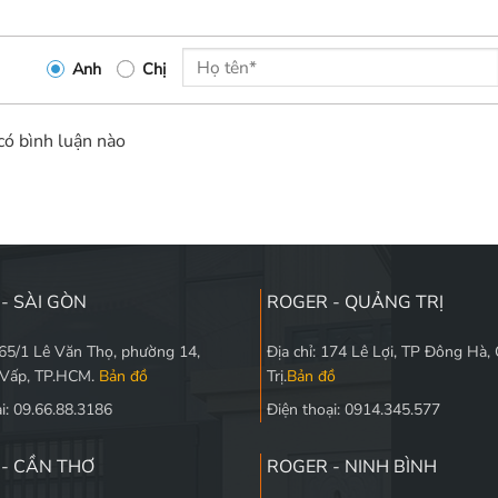
Anh
Chị
ó bình luận nào
- SÀI GÒN
ROGER - QUẢNG TRỊ
565/1 Lê Văn Thọ, phường 14,
Địa chỉ: 174 Lê Lợi, TP Đông Hà,
 Vấp, TP.HCM.
Bản đồ
Trị.
Bản đồ
i: 09.66.88.3186
Điện thoại: 0914.345.577
- CẦN THƠ
ROGER - NINH BÌNH