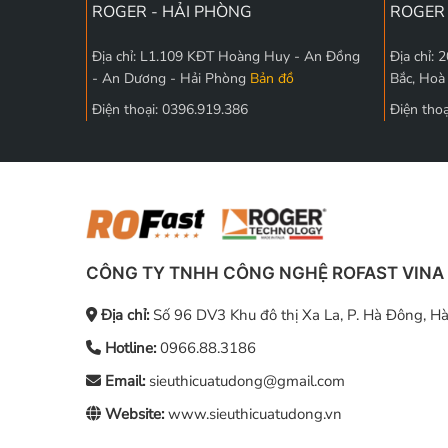
ROGER - HẢI PHÒNG
ROGER 
Địa chỉ: L1.109 KĐT Hoàng Huy - An Đồng
Địa chỉ:
- An Dương - Hải Phòng
Bản đồ
Bắc, Hoà
Điện thoại: 0396.919.386
Điện tho
CÔNG TY TNHH CÔNG NGHỆ ROFAST VINA
Địa chỉ:
Số 96 DV3 Khu đô thị Xa La, P. Hà Đông, Hà
Hotline:
0966.88.3186
Email:
sieuthicuatudong@gmail.com
Website:
www.sieuthicuatudong.vn