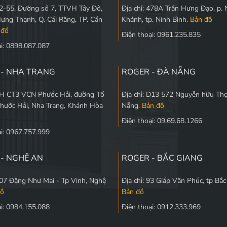
 L2-55, Đường số 7, TTVH Tây Đô,
Địa chỉ: 478A Trần Hưng Đạo, p. 
Hưng Thạnh, Q. Cái Răng, TP. Cần
Khánh, tp. Ninh Bình.
Bản đồ
 đồ
Điện thoại: 0961.235.835
ại: 0898.087.087
 - NHA TRANG
ROGER - ĐÀ NẴNG
 5H CT3 VCN Phước Hải, đường Tố
Địa chỉ: D13 572 Nguyễn hữu Thọ
Phước Hải, Nha Trang, Khánh Hòa
Nẵng.
Bản đồ
Điện thoại: 09.69.68.1266
ại: 0967.757.999
- NGHỆ AN
ROGER - BẮC GIANG
 107 Đặng Như Mai - Tp Vinh, Nghệ
Địa chỉ: 93 Giáp Văn Phúc, tp Bắ
đồ
Bản đồ
ại: 0984.155.088
Điện thoại: 0912.333.969