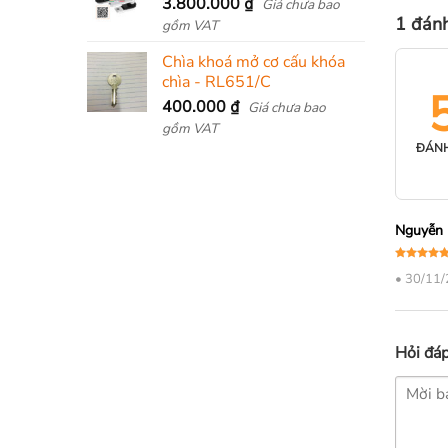
3.800.000
₫
Giá chưa bao
1 đán
gồm VAT
Chìa khoá mở cơ cấu khóa
chìa - RL651/C
400.000
₫
Giá chưa bao
gồm VAT
ĐÁNH
Nguyễn 
Được xếp
•
30/11/
hạng
5
5
sao
Hỏi đá