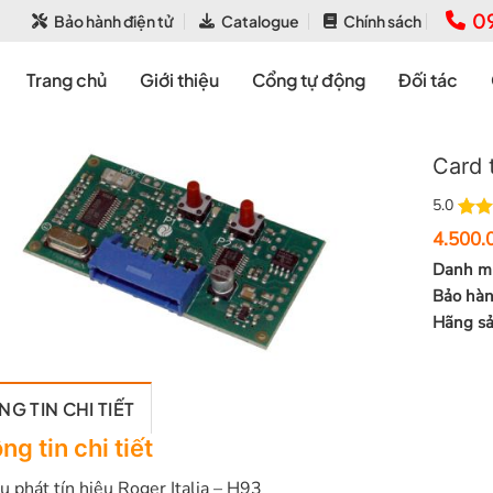
0
Bảo hành điện tử
Catalogue
Chính sách
Trang chủ
Giới thiệu
Cổng tự động
Đối tác
Card 
5.0
5.0
1
t
4.500.
dựa 
Danh m
đánh
Bảo hà
Hãng sả
G TIN CHI TIẾT
ng tin chi tiết
u phát tín hiệu Roger Italia – H93