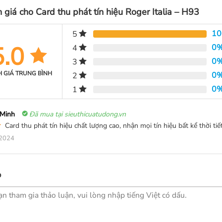
h giá cho
Card thu phát tín hiệu Roger Italia – H93
1
5
5.0
0
4
0
3
 GIÁ TRUNG BÌNH
0
2
0
1
Minh
Đã mua tại sieuthicuatudong.vn
Card thu phát tín hiệu chất lượng cao, nhận mọi tín hiệu bất kể thời tiế
2024
p