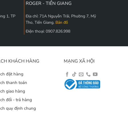
ROGER - TIỀN GIANG
ờng 1, TP
Địa chỉ: 71A Nguyễn Trãi, Phường 7, Mỹ
Tho, Tiền Giang.
Bản đồ
Điện thoại: 0907.826.998
ÁCH KHÁCH HÀNG
MẠNG XÃ HỘI
ách đặt hàng
ách thanh toán
ách giao hàng
ch đổi - trả hàng
ách quy định chung