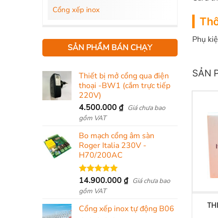
Cổng xếp inox
Thô
Phụ kiệ
SẢN PHẨM BÁN CHẠY
SẢN 
Thiết bị mở cổng qua điện
thoại -BW1 (cắm trực tiếp
220V)
4.500.000
₫
Giá chưa bao
gồm VAT
Bo mạch cổng âm sàn
Roger Italia 230V -
H70/200AC
14.900.000
₫
Được xếp
Giá chưa bao
hạng
5.00
gồm VAT
5 sao
TH
Cổng xếp inox tự động B06