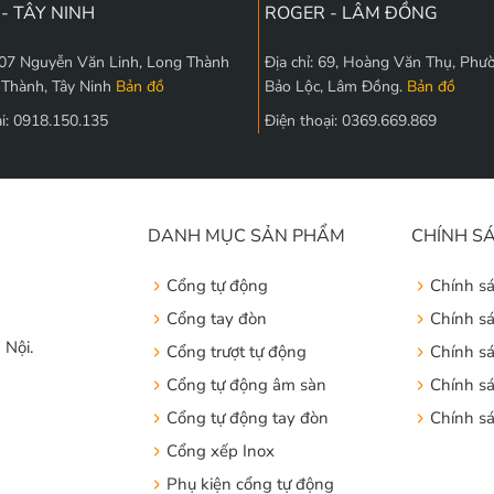
- TÂY NINH
ROGER - LÂM ĐỒNG
 207 Nguyễn Văn Linh, Long Thành
Địa chỉ: 69, Hoàng Văn Thụ, Phư
 Thành, Tây Ninh
Bản đồ
Bảo Lộc, Lâm Đồng.
Bản đồ
ại: 0918.150.135
Điện thoại: 0369.669.869
DANH MỤC SẢN PHẨM
CHÍNH S
Cổng tự động
Chính s
Cổng tay đòn
Chính s
 Nội.
Cổng trượt tự động
Chính s
Cổng tự động âm sàn
Chính sá
Cổng tự động tay đòn
Chính s
Cổng xếp Inox
Phụ kiện cổng tự động