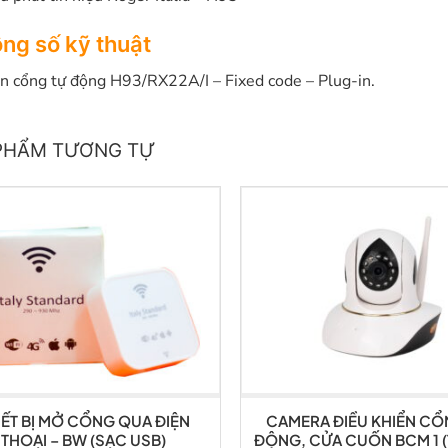
ng số kỹ thuật
n cổng tự động H93/RX22A/I – Fixed code – Plug-in.
PHẨM TƯƠNG TỰ
IẾT BỊ MỞ CỔNG QUA ĐIỆN
CAMERA ĐIỀU KHIỂN CỔ
THOẠI – BW (SẠC USB)
ĐỘNG, CỬA CUỐN BCM 1 