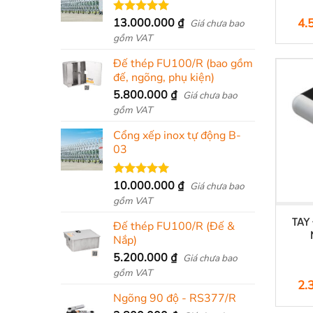
13.000.000
₫
4.
Được xếp
Giá chưa bao
hạng
5.00
gồm VAT
5 sao
Đế thép FU100/R (bao gồm
đế, ngõng, phụ kiện)
5.800.000
₫
Giá chưa bao
gồm VAT
Cổng xếp inox tự động B-
03
10.000.000
₫
Được xếp
Giá chưa bao
hạng
5.00
gồm VAT
5 sao
TAY
Đế thép FU100/R (Đế &
Nắp)
5.200.000
₫
Giá chưa bao
gồm VAT
2.
Ngõng 90 độ - RS377/R