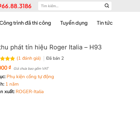
Tìm
966.88.3186
kiếm:
Công trình đã thi công
Tuyển dụng
Tin tức
thu phát tín hiệu Roger Italia – H93
(
1
đánh giá)
Đã bán
2
rên 5
000
₫
Giá chưa bao gồm VAT
trên
ục:
Phụ kiện cổng tự động
 giá
nh:
1 năm
n xuất:
ROGER-Italia