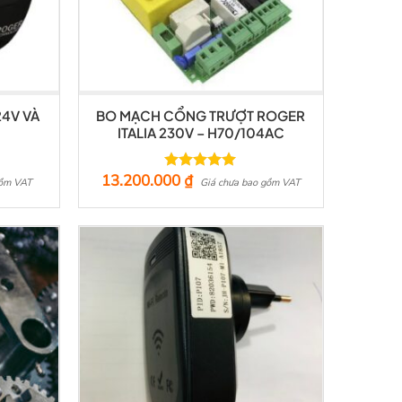
24V VÀ
BO MẠCH CỔNG TRƯỢT ROGER
ITALIA 230V – H70/104AC
13.200.000
₫
Được xếp
gồm VAT
Giá chưa bao gồm VAT
hạng
5.00
5 sao