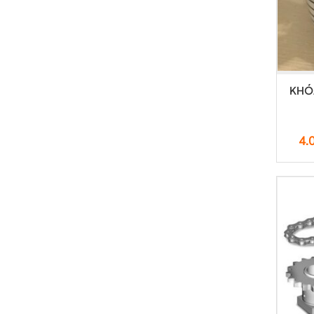
KHÓ
4.