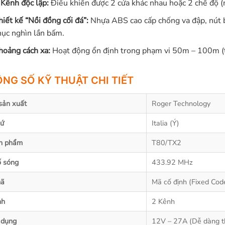
 Kênh độc lập:
Điều khiển được 2 cửa khác nhau hoặc 2 chế độ 
hiết kế “Nồi đồng cối đá”:
Nhựa ABS cao cấp chống va đập, nút bấ
hục nghìn lần bấm.
hoảng cách xa:
Hoạt động ổn định trong phạm vi 50m – 100m (t
NG SỐ KỸ THUẬT CHI TIẾT
sản xuất
Roger Technology
xứ
Italia (Ý)
n phẩm
T80/TX2
ố sóng
433.92 MHz
mã
Mã cố định (Fixed Cod
nh
2 Kênh
 dụng
12V – 27A (Dễ dàng t