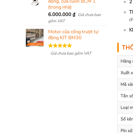
động, cửa cuốn BCM 1
2
(trong nhà)
T
6.000.000
₫
Giá chưa bao
c
gồm VAT
K
Motor cửa cổng trượt tự
động KIT BM30
THÔ
Được xếp
Giá chưa bao gồm VAT
hạng
5.00
Hãng 
5 sao
Xuất 
Mã sả
Tần s
Loại 
Số kê
Pin sử