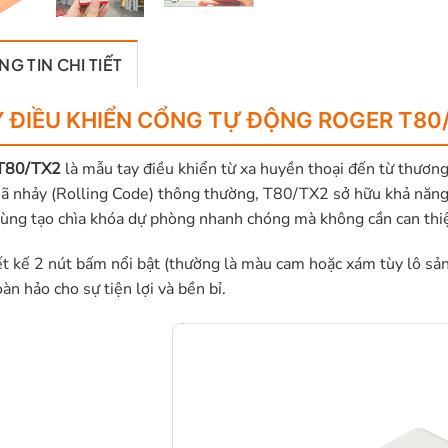
G TIN CHI TIẾT
 ĐIỀU KHIỂN CỔNG TỰ ĐỘNG ROGER T80/
T80/TX2
là mẫu tay điều khiển từ xa huyền thoại đến từ thươn
ã nhảy (Rolling Code) thông thường, T80/TX2 sở hữu khả năn
ùng tạo chìa khóa dự phòng nhanh chóng mà không cần can thi
ết kế 2 nút bấm nổi bật (thường là màu cam hoặc xám tùy lô sản 
àn hảo cho sự tiện lợi và bền bỉ.