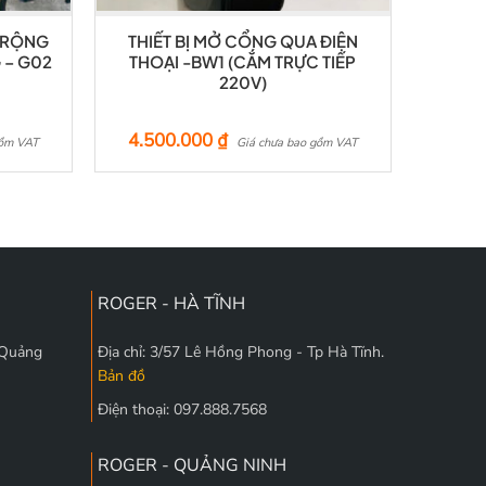
 RỘNG
THIẾT BỊ MỞ CỔNG QUA ĐIỆN
 – G02
THOẠI -BW1 (CẮM TRỰC TIẾP
220V)
4.500.000
₫
gồm VAT
Giá chưa bao gồm VAT
ROGER - HÀ TĨNH
 Quảng
Địa chỉ: 3/57 Lê Hồng Phong - Tp Hà Tĩnh.
Bản đồ
Điện thoại: 097.888.7568
ROGER - QUẢNG NINH