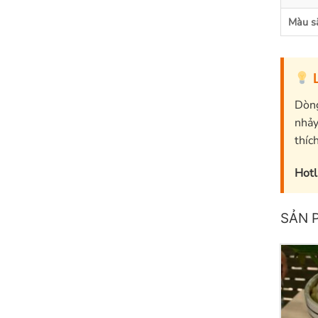
Màu s
L
Dòng
nhảy
thích
Hotl
SẢN 