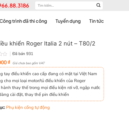
Tìm
966.88.3186
kiếm:
Công trình đã thi công
Tuyển dụng
Tin tức
iều khiển Roger Italia 2 nút – T80/2
Đã bán
931
000
₫
Giá chưa bao gồm VAT
 tay điều khiển cao cấp đang có mặt tại Việt Nam
 cho mọi loại motor/tủ điều khiển của Roger
hành thay thế trong mọi điều kiện rơi vỡ, ngập nước
àng cài đặt, thay thế pin điều khiển
ục:
Phụ kiện cổng tự động