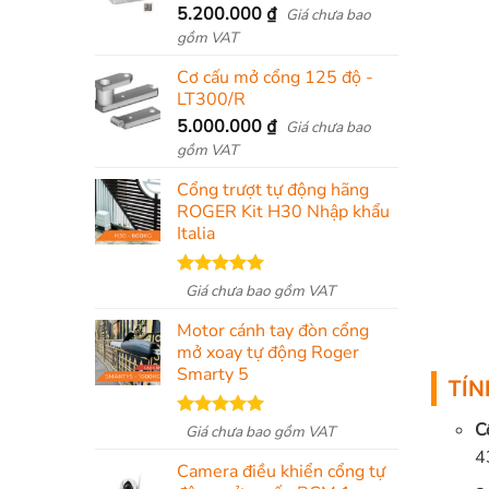
5.200.000
₫
Giá chưa bao
gồm VAT
Cơ cấu mở cổng 125 độ -
LT300/R
5.000.000
₫
Giá chưa bao
gồm VAT
Cổng trượt tự động hãng
ROGER Kit H30 Nhập khẩu
Italia
Được xếp
Giá chưa bao gồm VAT
hạng
5.00
5 sao
Motor cánh tay đòn cổng
mở xoay tự động Roger
Smarty 5
TÍN
C
Được xếp
Giá chưa bao gồm VAT
hạng
5.00
4
5 sao
Camera điều khiển cổng tự