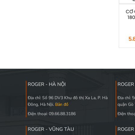
CƠ 
18
5.
ROGER - HÀ NỘI
ROGER 
Địa chỉ: Số 96 DV3 Khu đô thị Xa La, P. Hà
Địa chỉ: 
Đông, Hà Nội.
Bản đồ
quận Gò
Điện thoại: 09.66.88.3186
Điện thoạ
ROGER - VŨNG TÀU
ROGER 