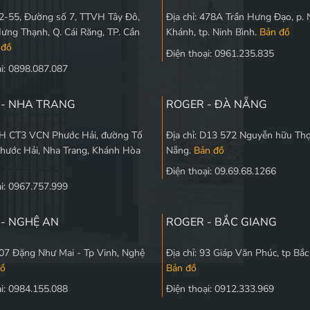
 L2-55, Đường số 7, TTVH Tây Đô,
Địa chỉ: 478A Trần Hưng Đạo, p. 
Hưng Thạnh, Q. Cái Răng, TP. Cần
Khánh, tp. Ninh Bình.
Bản đồ
 đồ
Điện thoại: 0961.235.835
ại: 0898.087.087
 - NHA TRANG
ROGER - ĐÀ NẴNG
 5H CT3 VCN Phước Hải, đường Tố
Địa chỉ: D13 572 Nguyễn hữu Thọ
Phước Hải, Nha Trang, Khánh Hòa
Nẵng.
Bản đồ
Điện thoại: 09.69.68.1266
ại: 0967.757.999
- NGHỆ AN
ROGER - BẮC GIANG
 107 Đặng Như Mai - Tp Vinh, Nghệ
Địa chỉ: 93 Giáp Văn Phúc, tp Bắ
đồ
Bản đồ
ại: 0984.155.088
Điện thoại: 0912.333.969