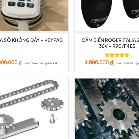
A SỐ KHÔNG DÂY – KEYPAD
CẢM BIẾN ROGER ITALIA 
36V – R90/F4ES
000.000
₫
4.800.000
₫
Được xếp
Giá chưa bao gồm VAT
Giá chưa bao 
hạng
5.00
5 sao