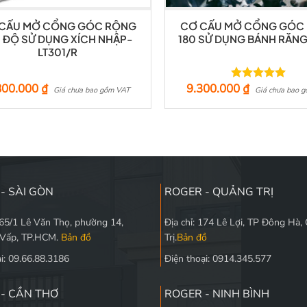
CẤU MỞ CỔNG GÓC RỘNG
CƠ CẤU MỞ CỔNG GÓC
0 ĐỘ SỬ DỤNG XÍCH NHẬP-
180 SỬ DỤNG BÁNH RĂNG
LT301/R
800.000
₫
9.300.000
₫
Được xếp
Giá chưa bao gồm VAT
Giá chưa bao 
hạng
5.00
5 sao
- SÀI GÒN
ROGER - QUẢNG TRỊ
565/1 Lê Văn Thọ, phường 14,
Địa chỉ: 174 Lê Lợi, TP Đông Hà,
 Vấp, TP.HCM.
Bản đồ
Trị.
Bản đồ
i: 09.66.88.3186
Điện thoại: 0914.345.577
- CẦN THƠ
ROGER - NINH BÌNH