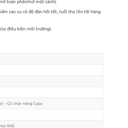
(mở toàn phần/mở một cánh).
m cao su có độ đàn hồi tốt, tuổi thọ lên tới hàng
ùy điều kiện môi trường).
e) – Có chức năng Copy
hay thế)