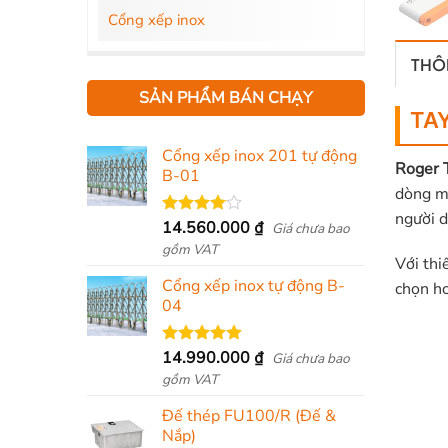
Cổng xếp inox
THÔN
SẢN PHẨM BÁN CHẠY
TAY
Cổng xếp inox 201 tự động
Roger 
B-01
dòng m
người d
14.560.000
₫
Được
Giá chưa bao
xếp hạng
gồm VAT
4.00
5
Với thi
sao
Cổng xếp inox tự động B-
chọn ho
04
14.990.000
₫
Được xếp
Giá chưa bao
hạng
5.00
gồm VAT
5 sao
Đế thép FU100/R (Đế &
Nắp)