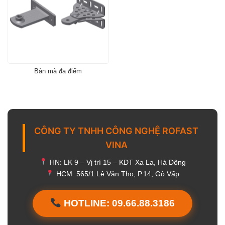
Bản mã đa điểm
CÔNG TY TNHH CÔNG NGHỆ ROFAST
VINA
HN: LK 9 – Vị trí 15 – KĐT Xa La, Hà Đông
HCM: 565/1 Lê Văn Thọ, P.14, Gò Vấp
HOTLINE: 09.66.88.3186