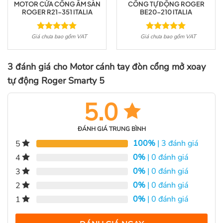
MOTOR CỬA CỔNG ÂM SÀN
CỔNG TỰ ĐỘNG ROGER
ROGER R21-351 ITALIA
BE20-210 ITALIA
Giá chưa bao gồm VAT
Giá chưa bao gồm VAT
Được xếp
Được xếp
hạng
5.00
hạng
5.00
5 sao
5 sao
3 đánh giá cho
Motor cánh tay đòn cổng mở xoay
tự động Roger Smarty 5
5.0
ĐÁNH GIÁ TRUNG BÌNH
100%
| 3 đánh giá
5
0%
| 0 đánh giá
4
0%
| 0 đánh giá
3
0%
| 0 đánh giá
2
0%
| 0 đánh giá
1