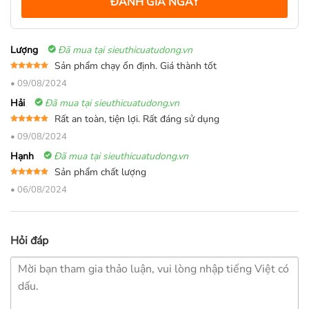
ĐÁNH GIÁ NGAY
Lượng
Đã mua tại sieuthicuatudong.vn
Sản phẩm chạy ổn định. Giá thành tốt
Được xếp
•
09/08/2024
hạng
5
5
sao
Hải
Đã mua tại sieuthicuatudong.vn
Rất an toàn, tiện lợi. Rất đáng sử dụng
Được xếp
•
09/08/2024
hạng
5
5
sao
Hạnh
Đã mua tại sieuthicuatudong.vn
Sản phẩm chất lượng
Được xếp
•
06/08/2024
hạng
5
5
sao
Hỏi đáp