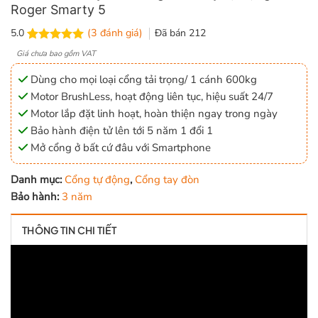
Roger Smarty 5
(
3
đánh giá)
Đã bán
212
5.0
5.0
3
trên 5
Giá chưa bao gồm VAT
dựa trên
đánh giá
Dùng cho mọi loại cổng tải trọng/ 1 cánh 600kg
Motor BrushLess, hoạt động liên tục, hiệu suất 24/7
Motor lắp đặt linh hoạt, hoàn thiện ngay trong ngày
Bảo hành điện tử lên tới 5 năm 1 đổi 1
Mở cổng ở bất cứ đâu với Smartphone
Danh mục:
Cổng tự động
,
Cổng tay đòn
Bảo hành:
3 năm
THÔNG TIN CHI TIẾT