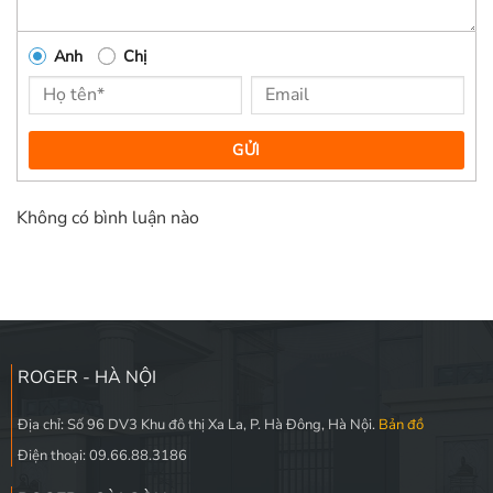
Anh
Chị
GỬI
Không có bình luận nào
ROGER - HÀ NỘI
Địa chỉ: Số 96 DV3 Khu đô thị Xa La, P. Hà Đông, Hà Nội.
Bản đồ
Điện thoại: 09.66.88.3186