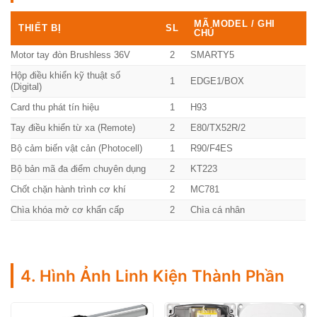
MÃ MODEL / GHI
THIẾT BỊ
SL
CHÚ
Motor tay đòn Brushless 36V
2
SMARTY5
Hộp điều khiển kỹ thuật số
1
EDGE1/BOX
(Digital)
Card thu phát tín hiệu
1
H93
Tay điều khiển từ xa (Remote)
2
E80/TX52R/2
Bộ cảm biến vật cản (Photocell)
1
R90/F4ES
Bộ bản mã đa điểm chuyên dụng
2
KT223
Chốt chặn hành trình cơ khí
2
MC781
Chìa khóa mở cơ khẩn cấp
2
Chìa cá nhân
4. Hình Ảnh Linh Kiện Thành Phần