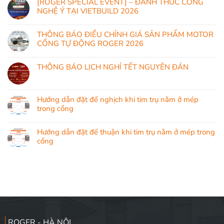
[ROGER SPECIAL EVENT] – ĐÁNH THỨC CÔNG
NGHỆ Ý TẠI VIETBUILD 2026
THÔNG BÁO ĐIỀU CHỈNH GIÁ SẢN PHẨM MOTOR
CỔNG TỰ ĐỘNG ROGER 2026
THÔNG BÁO LỊCH NGHỈ TẾT NGUYÊN ĐÁN
Hướng dẫn đặt đế nghịch khi tim trụ nằm ở mép
trong cổng
Hướng dẫn đặt đế thuận khi tim trụ nằm ở mép trong
cổng
ROGER - HÀ NỘI