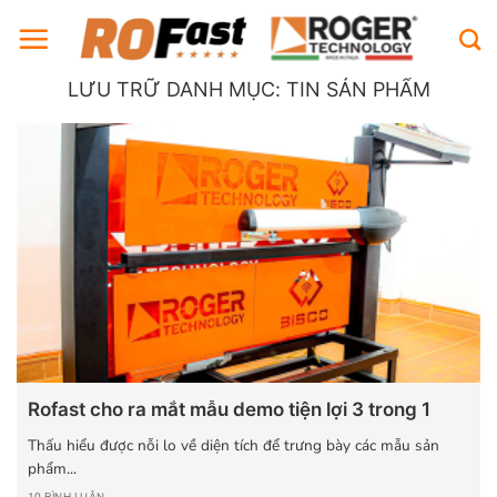
Bỏ
qua
nội
LƯU TRỮ DANH MỤC:
TIN SẢN PHẨM
dung
Rofast cho ra mắt mẫu demo tiện lợi 3 trong 1
Thấu hiểu được nỗi lo về diện tích để trưng bày các mẫu sản
phẩm...
10 BÌNH LUẬN