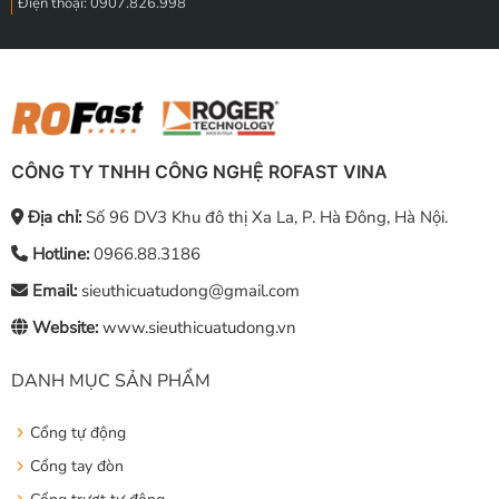
Điện thoại: 0907.826.998
CÔNG TY TNHH CÔNG NGHỆ ROFAST VINA
Địa chỉ:
Số 96 DV3 Khu đô thị Xa La, P. Hà Đông, Hà Nội.
Hotline:
0966.88.3186
Email:
sieuthicuatudong@gmail.com
Website:
www.sieuthicuatudong.vn
DANH MỤC SẢN PHẨM
Cổng tự động
Cổng tay đòn