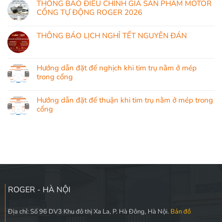
THÔNG BÁO ĐIỀU CHỈNH GIÁ SẢN PHẨM MOTOR
CỔNG TỰ ĐỘNG ROGER 2026
THÔNG BÁO LỊCH NGHỈ TẾT NGUYÊN ĐÁN
Hướng dẫn đặt đế nghịch khi tim trụ nằm ở mép
trong cổng
Hướng dẫn đặt đế thuận khi tim trụ nằm ở mép trong
cổng
ROGER - HÀ NỘI
Địa chỉ: Số 96 DV3 Khu đô thị Xa La, P. Hà Đông, Hà Nội.
Bản đồ