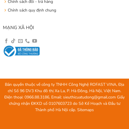
Chính sách đổi - trả hàng
Chính sách quy định chung
MẠNG XÃ HỘI
Bản quyền thuộc về công ty TNHH Công Nghệ ROFAST VINA, Địa
chỉ Số 96 DV3 Khu đô thị Xa La, P. Hà Đông, Hà Nội, Việt Nam.
Điện thoại: 0966.88.3186, Email:
sieuthicuatudong@gmail.com
Giấy
chứng nhận ĐKKD số 0107603723 do Sở Kế Hoạch và Đầu tư
Thành phố Hà Nội cấp.
Sitemaps