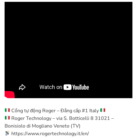
Cổng tự động Roger – Đẳng cấp #1 Italy
Roger Technology – via S. Botticelli 8 31021 –
Bonisiolo di Mogliano Veneto (TV)
https://www.rogertechnology.it/en/