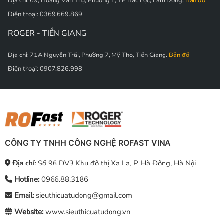
Địa chỉ: 69, Hoàng Văn Thụ, Phường 1, TP Bảo Lộc, Lâm Đồng.
Bản đồ
Điện thoại: 0369.669.869
ROGER - TIỀN GIANG
Địa chỉ: 71A Nguyễn Trãi, Phường 7, Mỹ Tho, Tiền Giang.
Bản đồ
Điện thoại: 0907.826.998
CÔNG TY TNHH CÔNG NGHỆ ROFAST VINA
Địa chỉ:
Số 96 DV3 Khu đô thị Xa La, P. Hà Đông, Hà Nội.
Hotline:
0966.88.3186
Email:
sieuthicuatudong@gmail.com
Website:
www.sieuthicuatudong.vn