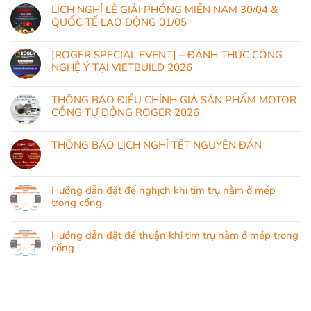
LỊCH NGHỈ LỄ GIẢI PHÓNG MIỀN NAM 30/04 &
QUỐC TẾ LAO ĐỘNG 01/05
[ROGER SPECIAL EVENT] – ĐÁNH THỨC CÔNG
NGHỆ Ý TẠI VIETBUILD 2026
THÔNG BÁO ĐIỀU CHỈNH GIÁ SẢN PHẨM MOTOR
CỔNG TỰ ĐỘNG ROGER 2026
THÔNG BÁO LỊCH NGHỈ TẾT NGUYÊN ĐÁN
Hướng dẫn đặt đế nghịch khi tim trụ nằm ở mép
trong cổng
Hướng dẫn đặt đế thuận khi tim trụ nằm ở mép trong
cổng