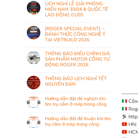
LỊCH NGHỈ LỄ GIẢI PHÓNG
MIỀN NAM 30/04 & QUỐC TẾ
LAO ĐỘNG 01/05
[ROGER SPECIAL EVENT] –
ĐÁNH THỨC CÔNG NGHỆ Ý
TẠI VIETBUILD 2026
THÔNG BÁO ĐIỀU CHỈNH GIÁ
SẢN PHẨM MOTOR CỔNG TỰ
ĐỘNG ROGER 2026
THÔNG BÁO LỊCH NGHỈ TẾT
NGUYÊN ĐÁN
———
Hướng dẫn đặt đế nghịch khi
Cổng
tim trụ nằm ở mép trong cổng
Roge
http
Hướng dẫn đặt đế thuận khi tim
HN: 
trụ nằm ở mép trong cổng
HCM: