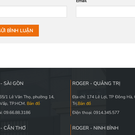
Email
- SÀI GÒN
ROGER - QUẢNG TRỊ
565/1 Lê Văn Thọ, phường 14,
Địa chỉ: 174 Lê Lợi, TP Đông Hà,
 Vấp, TP.HCM.
Bản đồ
Trị.
Bản đồ
i: 09.66.88.3186
Điện thoại: 0914.345.577
- CẦN THƠ
ROGER - NINH BÌNH