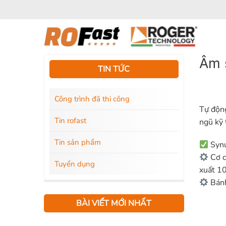
Bỏ
qua
nội
dung
Âm 
TIN TỨC
Công trình đã thi công
Tự động
Tin rofast
ngũ kỹ
Tin sản phẩm
Synu
Cơ c
Tuyển dụng
xuất 1
Bánh
BÀI VIẾT MỚI NHẤT