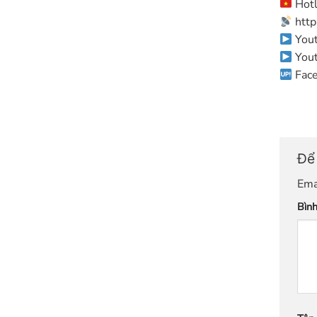
Hotl
http
Yout
Yout
Face
Để 
Ema
Bìn