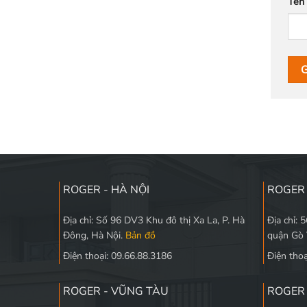
Tên
ROGER - HÀ NỘI
ROGER 
Địa chỉ: Số 96 DV3 Khu đô thị Xa La, P. Hà
Địa chỉ: 
Đông, Hà Nội.
Bản đồ
quận Gò
Điện thoại: 09.66.88.3186
Điện thoạ
ROGER - VŨNG TÀU
ROGER 