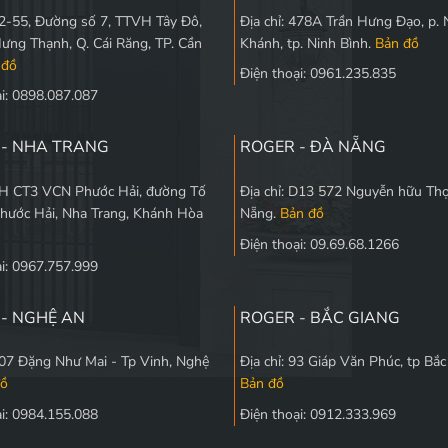
 L2-55, Đường số 7, TTVH Tây Đô,
Địa chỉ: 478A Trần Hưng Đạo, p. 
Hưng Thạnh, Q. Cái Răng, TP. Cần
Khánh, tp. Ninh Bình.
Bản đồ
 đồ
Điện thoại: 0961.235.835
ại: 0898.087.087
 - NHA TRANG
ROGER - ĐÀ NẴNG
 5H CT3 VCN Phước Hải, đường Tố
Địa chỉ: D13 572 Nguyễn hữu Thọ
Phước Hải, Nha Trang, Khánh Hòa
Nẵng.
Bản đồ
Điện thoại: 09.69.68.1266
ại: 0967.757.999
- NGHỆ AN
ROGER - BẮC GIANG
 107 Đặng Như Mai - Tp Vinh, Nghệ
Địa chỉ: 93 Giáp Văn Phúc, tp Bắ
đồ
Bản đồ
ại: 0984.155.088
Điện thoại: 0912.333.969