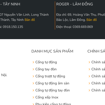
- TÂY NINH
ROGER - LÂM ĐỒNG
 207 Nguyễn Văn Linh, Long Thành
Địa chỉ: 69, Hoàng Văn Thụ, Phư
 Thành, Tây Ninh
Bản đồ
Bảo Lộc, Lâm Đồng.
Bản đồ
ại: 0918.150.135
Điện thoại: 0369.669.869
DANH MỤC SẢN PHẨM
CHÍNH S
Cổng tự động
Chính s
Cổng tay đòn
Chính s
 Nội.
Cổng trượt tự động
Chính s
Cổng tự động âm sàn
Chính sá
Cổng tự động tay đòn
Chính s
Cổng xếp Inox
Phụ kiện cổng tự động