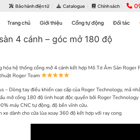
0
Bảo hành điện tử
Catalogue
Chính sách
Trang chủ
Giới thiệu
Cổng tự động
Đối tác
sàn 4 cánh – góc mở 180 độ
 hóa hệ thống cổng mở 4 cánh kết hợp Mô Tơ Âm Sàn Roger R21 
 thuật Roger Team
s – Dòng tay điều khiển cao cấp của Roger Technology, mã nhả
ấu mở cổng 180 độ linh hoạt độc quyền bởi Roger Technology – 
00% máy CNC tự động, độ bền vĩnh cửu.
 xe dành cho cửa lùa xoay 360 độ kết hợp với ray cong