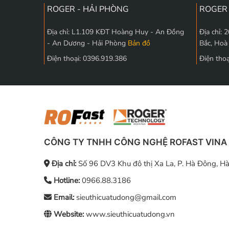
ROGER - HẢI PHÒNG
ROGER 
Địa chỉ: L1.109 KĐT Hoàng Huy - An Đồng
Địa chỉ:
- An Dương - Hải Phòng
Bản đồ
Bắc, Hoà
Điện thoại: 0396.919.386
Điện tho
CÔNG TY TNHH CÔNG NGHỆ ROFAST VINA
Địa chỉ:
Số 96 DV3 Khu đô thị Xa La, P. Hà Đông, Hà
Hotline:
0966.88.3186
Email:
sieuthicuatudong@gmail.com
Website:
www.sieuthicuatudong.vn