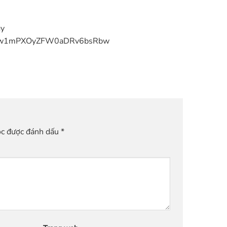
gy
/UCSw1mPXOyZFW0aDRv6bsRbw
ộc được đánh dấu
*