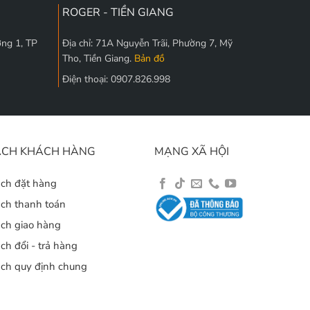
ROGER - TIỀN GIANG
ờng 1, TP
Địa chỉ: 71A Nguyễn Trãi, Phường 7, Mỹ
Tho, Tiền Giang.
Bản đồ
Điện thoại: 0907.826.998
ÁCH KHÁCH HÀNG
MẠNG XÃ HỘI
ách đặt hàng
ách thanh toán
ách giao hàng
ch đổi - trả hàng
ách quy định chung