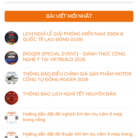
BÀI VIẾT MỚI NHẤT
LỊCH NGHỈ LỄ GIẢI PHÓNG MIỀN NAM 30/04 &
QUỐC TẾ LAO ĐỘNG 01/05
[ROGER SPECIAL EVENT] – ĐÁNH THỨC CÔNG
NGHỆ Ý TẠI VIETBUILD 2026
THÔNG BÁO ĐIỀU CHỈNH GIÁ SẢN PHẨM MOTOR
CỔNG TỰ ĐỘNG ROGER 2026
THÔNG BÁO LỊCH NGHỈ TẾT NGUYÊN ĐÁN
Hướng dẫn đặt đế nghịch khi tim trụ nằm ở mép
trong cổng
Hướng dẫn đặt đế thuận khi tim trụ nằm ở mép trong