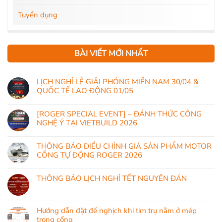
Tuyển dụng
BÀI VIẾT MỚI NHẤT
LỊCH NGHỈ LỄ GIẢI PHÓNG MIỀN NAM 30/04 &
QUỐC TẾ LAO ĐỘNG 01/05
[ROGER SPECIAL EVENT] – ĐÁNH THỨC CÔNG
NGHỆ Ý TẠI VIETBUILD 2026
THÔNG BÁO ĐIỀU CHỈNH GIÁ SẢN PHẨM MOTOR
CỔNG TỰ ĐỘNG ROGER 2026
THÔNG BÁO LỊCH NGHỈ TẾT NGUYÊN ĐÁN
Hướng dẫn đặt đế nghịch khi tim trụ nằm ở mép
trong cổng