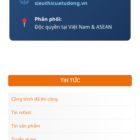
sieuthicuatudong.vn
Phân phối:
Độc quyền tại Việt Nam & ASEAN
TIN TỨC
Công trình đã thi công
Tin rofast
Tin sản phẩm
Tuyển dụng