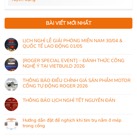
BÀI VIẾT MỚI NHẤT
LỊCH NGHỈ LỄ GIẢI PHÓNG MIỀN NAM 30/04 &
QUỐC TẾ LAO ĐỘNG 01/05
[ROGER SPECIAL EVENT] – ĐÁNH THỨC CÔNG
NGHỆ Ý TẠI VIETBUILD 2026
THÔNG BÁO ĐIỀU CHỈNH GIÁ SẢN PHẨM MOTOR
CỔNG TỰ ĐỘNG ROGER 2026
THÔNG BÁO LỊCH NGHỈ TẾT NGUYÊN ĐÁN
Hướng dẫn đặt đế nghịch khi tim trụ nằm ở mép
trong cổng