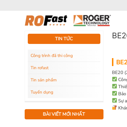
Bỏ
qua
nội
dung
BE2
TIN TỨC
Công trình đã thi công
BE2
Tin rofast
BE20 (2
Công
Tin sản phẩm
Thiết
Tuyển dụng
Bảo 
Sự a
Khám
BÀI VIẾT MỚI NHẤT