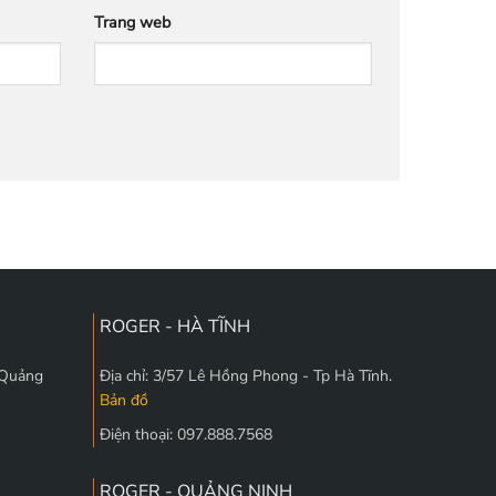
Trang web
ROGER - HÀ TĨNH
 Quảng
Địa chỉ: 3/57 Lê Hồng Phong - Tp Hà Tĩnh.
Bản đồ
Điện thoại: 097.888.7568
ROGER - QUẢNG NINH