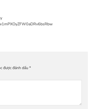
gy
/UCSw1mPXOyZFW0aDRv6bsRbw
ộc được đánh dấu
*