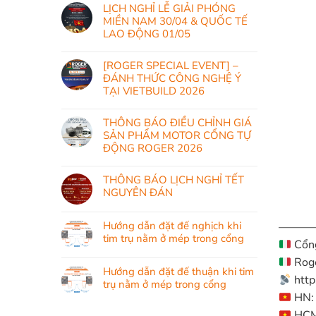
LỊCH NGHỈ LỄ GIẢI PHÓNG
MIỀN NAM 30/04 & QUỐC TẾ
LAO ĐỘNG 01/05
[ROGER SPECIAL EVENT] –
ĐÁNH THỨC CÔNG NGHỆ Ý
TẠI VIETBUILD 2026
THÔNG BÁO ĐIỀU CHỈNH GIÁ
SẢN PHẨM MOTOR CỔNG TỰ
ĐỘNG ROGER 2026
THÔNG BÁO LỊCH NGHỈ TẾT
NGUYÊN ĐÁN
Hướng dẫn đặt đế nghịch khi
———
tim trụ nằm ở mép trong cổng
Cổng
Roge
Hướng dẫn đặt đế thuận khi tim
http
trụ nằm ở mép trong cổng
HN: 
HCM: