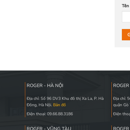
Tên
ROGER - HÀ NỘI
ROGER 
Địa chỉ: Số 96 DV3 Khu đô thị Xa La, P. Hà
Địa chỉ: 
Đông, Hà Nội.
Bản đồ
quận Gò
Điện thoại: 09.66.88.3186
Điện thoạ
ROGER - VŨNG TÀU
ROGER 