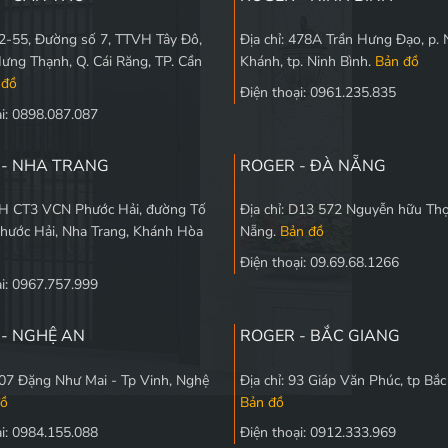
 L2-55, Đường số 7, TTVH Tây Đô,
Địa chỉ: 478A Trần Hưng Đạo, p. 
Hưng Thạnh, Q. Cái Răng, TP. Cần
Khánh, tp. Ninh Bình.
Bản đồ
 đồ
Điện thoại: 0961.235.835
ại: 0898.087.087
 - NHA TRANG
ROGER - ĐÀ NẴNG
 5H CT3 VCN Phước Hải, đường Tố
Địa chỉ: D13 572 Nguyễn hữu Thọ
Phước Hải, Nha Trang, Khánh Hòa
Nẵng.
Bản đồ
Điện thoại: 09.69.68.1266
ại: 0967.757.999
- NGHỆ AN
ROGER - BẮC GIANG
 107 Đặng Như Mai - Tp Vinh, Nghệ
Địa chỉ: 93 Giáp Văn Phúc, tp Bắ
đồ
Bản đồ
ại: 0984.155.088
Điện thoại: 0912.333.969