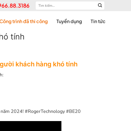
Tìm
966.88.3186
kiếm:
Công trình đã thi công
Tuyển dụng
Tin tức
hó tính
gười khách hàng khó tính
h:
của năm 2024! #RogerTechnology #BE20