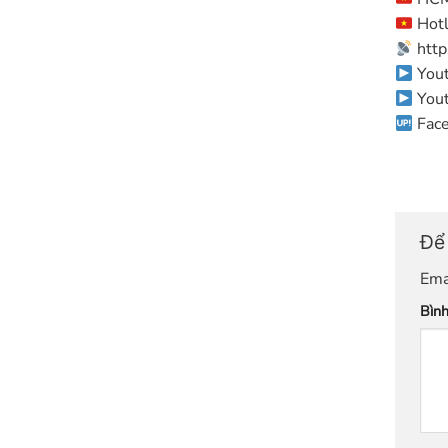
Hotl
http
Yout
Yout
Face
Để 
Ema
Bìn