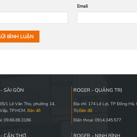
Email
- SÀI GÒN
ROGER - QUẢNG TRỊ
565/1 Lê Văn Thọ, phường 14,
Địa chỉ: 174 Lê Lợi, TP Đông Hà,
 Vấp, TP.HCM.
Bản đồ
Trị.
Bản đồ
i: 09.66.88.3186
Điện thoại: 0914.345.577
- CẦN THƠ
ROGER - NINH BÌNH