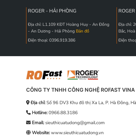
ROGER - HẢI PHÒNG
ROGER 
Địa chỉ: L1.109 KĐT Hoàng Huy - An Đồng
Địa chỉ:
- An Dương - Hải Phòng
Bản đồ
Bắc, Hoà
Điện thoại: 0396.919.386
Điện tho
CÔNG TY TNHH CÔNG NGHỆ ROFAST VINA
Địa chỉ:
Số 96 DV3 Khu đô thị Xa La, P. Hà Đông, Hà
Hotline:
0966.88.3186
Email:
sieuthicuatudong@gmail.com
Website:
www.sieuthicuatudong.vn