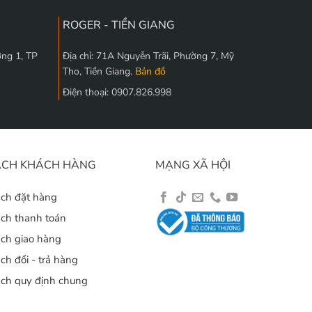
ROGER - TIỀN GIANG
ờng 1, TP
Địa chỉ: 71A Nguyễn Trãi, Phường 7, Mỹ
Tho, Tiền Giang.
Bản đồ
Điện thoại: 0907.826.998
ÁCH KHÁCH HÀNG
MẠNG XÃ HỘI
ách đặt hàng
ách thanh toán
ách giao hàng
ch đổi - trả hàng
ách quy định chung