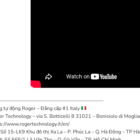
—————————————————————
 tự động Roger – Đẳng cấp #1 Italy
r Technology – via S. Botticelli 8 31021 – Bonisiolo di Mogli
s://www.rogertechnology.it/en/
Số 15-LK9 Khu đô thị Xa La – P. Phúc La – Q. Hà Đông – TP Hà
 Số 565/1 Lê Văn Thọ – Q. Gò Vấp – TP. Hồ Chí Minh